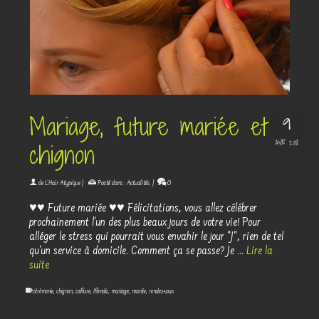
Mariage, future mariée et
9
AVR 2018
chignon
de
L'Hair Atypique
|
Posté dans :
Actualités
|
0
♥♥ Future mariée ♥♥ Félicitations, vous allez célébrer
prochainement l'un des plus beaux jours de votre vie! Pour
alléger le stress qui pourrait vous envahir le jour "J", rien de tel
qu'un service à domicile. Comment ça se passe? Je …
Lire la
suite
cérémonie
,
chignon
,
coiffure
,
Iffendic
,
mariage
,
mariée
,
rendez-vous