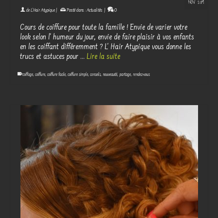
NOV 2019
de
L'Hair Atypique
|
Posté dans :
Actualités
|
0
Cours de coiffure pour toute la famille ! Envie de varier votre
look selon l' humeur du jour, envie de faire plaisir à vos enfants
en les coiffant différemment ? L' Hair Atypique vous donne les
trucs et astuces pour …
Lire la suite
coiffage
,
coiffure
,
coiffure facile
,
coiffure simple
,
conseils
,
nouveauté
,
partage
,
rendez-vous