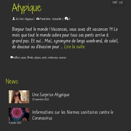
MAR 2018
Atypique
de
L'Hair Atypique
|
Posté dans :
Actualités
|
0
Bonjour tout le monde ! Vacances, vous avez dit vacances ?!! Le
mois que tout le monde adore pour tous ses ponts arrive à
grand pas. Et oui... Mai, synonyme de longs week-end, de soleil,
de douceur ou d'évasion pour …
Lire la suite
coiffure
,
coupe
,
Iffendic
,
pâques
,
ponts
,
rendez-vous
,
vacance
News
Une Surprise Atypique
25 novembre 2022
Informations sur les Normes sanitaires contre le
Coronavirus
4 janvier 2021