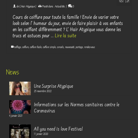
NOV 2019
de
L'Hair Atypique
|
Posté dans :
Actualités
|
0
Cours de coiffure pour toute la famille ! Envie de varier votre
look selon l' humeur du jour, envie de faire plaisir à vos enfants
en les coiffant différemment ? L' Hair Atypique vous donne les
trucs et astuces pour …
Lire la suite
coiffage
,
coiffure
,
coiffure facile
,
coiffure simple
,
conseils
,
nouveauté
,
partage
,
rendez-vous
News
Une Surprise Atypique
25 novembre 2022
Informations sur les Normes sanitaires contre le
Coronavirus
4 janvier 2021
All you need is love Festival
11 janvier 2020