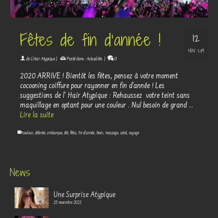
Fêtes de fin d’année !
12
NOV 2019
de
L'Hair Atypique
|
Posté dans :
Actualités
|
0
2020 ARRIVE ! Bientôt les fêtes, pensez à votre moment
cocooning coiffure pour rayonner en fin d'année ! Les
suggestions de l' Hair Atypique : Rehaussez votre teint sans
maquillage en optant pour une couleur . Nul besoin de grand …
Lire la suite
couleur
,
détente
,
embarque
,
été
,
fêtes
,
fin d'année
,
hiver
,
massage
,
soleil
,
voyage
News
Une Surprise Atypique
25 novembre 2022