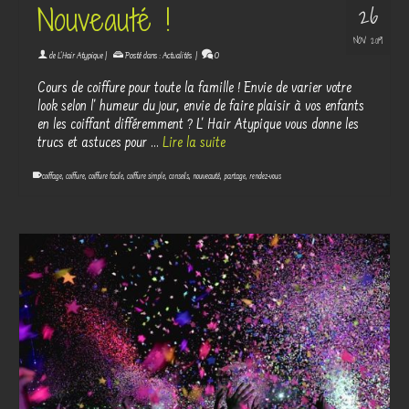
Nouveauté !
26
NOV 2019
de
L'Hair Atypique
|
Posté dans :
Actualités
|
0
Cours de coiffure pour toute la famille ! Envie de varier votre
look selon l' humeur du jour, envie de faire plaisir à vos enfants
en les coiffant différemment ? L' Hair Atypique vous donne les
trucs et astuces pour …
Lire la suite
coiffage
,
coiffure
,
coiffure facile
,
coiffure simple
,
conseils
,
nouveauté
,
partage
,
rendez-vous