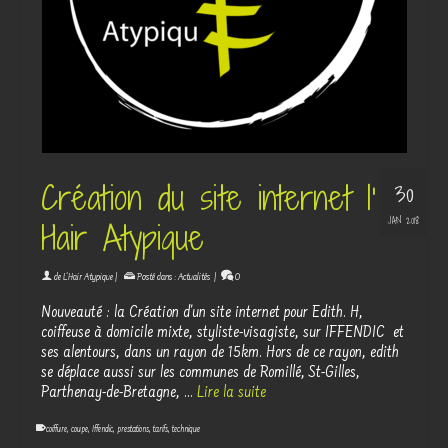
Création du site internet l’
30
JAN 2018
Hair Atypique
de
L'Hair Atypique
|
Posté dans :
Actualités
|
0
Nouveauté : la Création d'un site internet pour Edith. H,
coiffeuse à domicile mixte, styliste-visagiste, sur IFFENDIC et
ses alentours, dans un rayon de 15km. Hors de ce rayon, edith
se déplace aussi sur les communes de Romillé, St-Gilles,
Parthenay-de-Bretagne, …
Lire la suite
coiffure
,
coupe
,
Iffendic
,
prestations
,
tarifs
,
technique