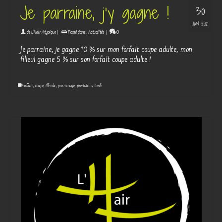
Je parraine, j’y gagne !
30
JAN 2018
de
L'Hair Atypique
|
Posté dans :
Actualités
|
0
Je parraine, je gagne 10 % sur mon forfait coupe adulte, mon
filleul gagne 5 % sur son forfait coupe adulte !
coiffure
,
coupe
,
Iffendic
,
parrainage
,
prestations
,
tarifs