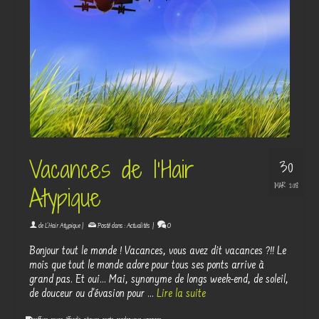
Vacances de l’Hair
30
MAR 2018
Atypique
de
L'Hair Atypique
|
Posté dans :
Actualités
|
0
Bonjour tout le monde ! Vacances, vous avez dit vacances ?!! Le
mois que tout le monde adore pour tous ses ponts arrive à
grand pas. Et oui... Mai, synonyme de longs week-end, de soleil,
de douceur ou d'évasion pour …
Lire la suite