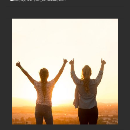
coiffure
,
coupe
,
Iffendic
,
pâques
,
ponts
,
rendez-vous
,
vacance