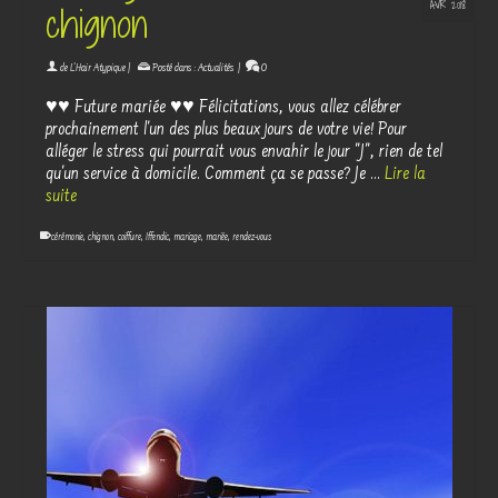
AVR 2018
chignon
de
L'Hair Atypique
|
Posté dans :
Actualités
|
0
♥♥ Future mariée ♥♥ Félicitations, vous allez célébrer
prochainement l'un des plus beaux jours de votre vie! Pour
alléger le stress qui pourrait vous envahir le jour "J", rien de tel
qu'un service à domicile. Comment ça se passe? Je …
Lire la
suite
cérémonie
,
chignon
,
coiffure
,
Iffendic
,
mariage
,
mariée
,
rendez-vous